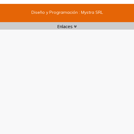
Diseño y Programación :
Mystra SRL
Enlaces
Enlaces:
1
|
2
|
3