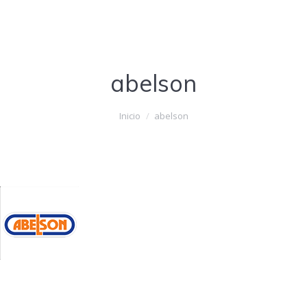
abelson
Estás aquí:
Inicio
abelson