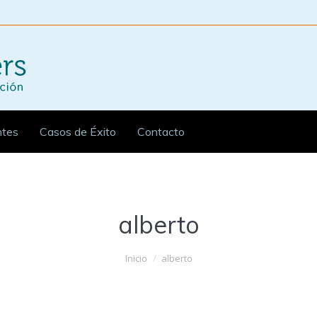
ntes
Casos de Éxito
Contacto
alberto
Inicio
alberto