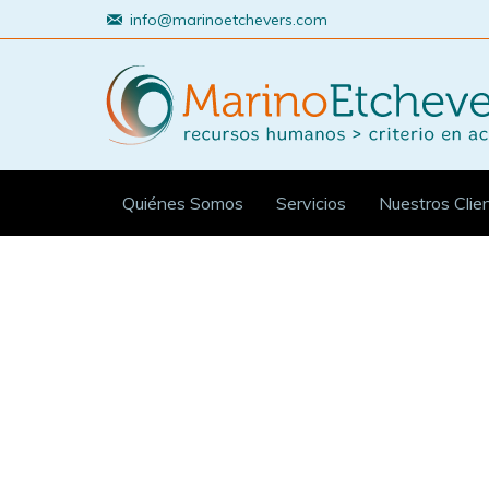
info@marinoetchevers.com
Quiénes Somos
Servicios
Nuestros Clie
Estás aquí: