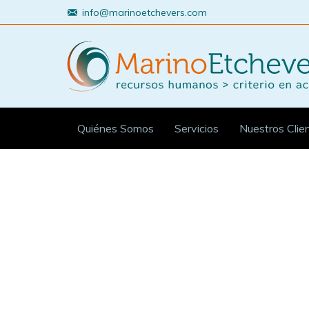
info@marinoetchevers.com
Quiénes Somos
Servicios
Nuestros Clie
Estás aquí: