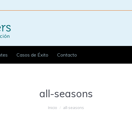
ntes
Casos de Éxito
Contacto
all-seasons
Inicio
all-seasons