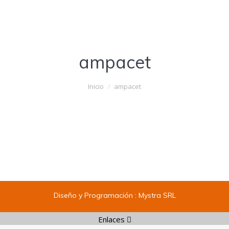
ampacet
Estás aquí:
Inicio
ampacet
Diseño y Programación :
Mystra SRL
Enlaces