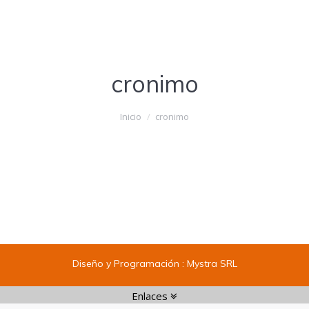
cronimo
Estás aquí:
Inicio
cronimo
Diseño y Programación :
Mystra SRL
Enlaces