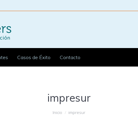
ntes
Casos de Éxito
Contacto
impresur
Inicio
impresur