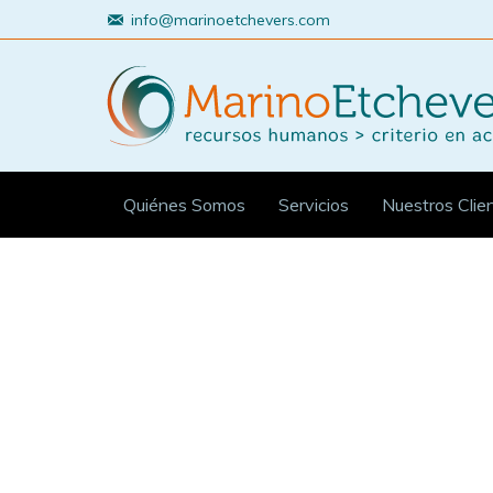
info@marinoetchevers.com
Quiénes Somos
Servicios
Nuestros Clie
Estás aquí: