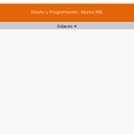
Diseño y Programación :
Mystra SRL
Enlaces
Enlaces:
1
|
2
|
3