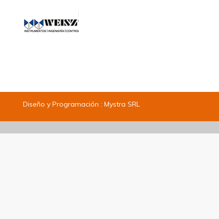
Diseño y Programación :
Mystra SRL