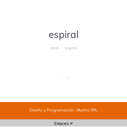
espiral
Estás aquí:
Inicio
espiral
Diseño y Programación :
Mystra SRL
Enlaces