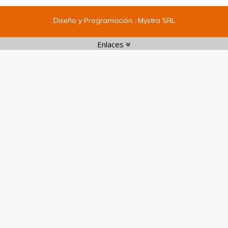
Diseño y Programación :
Mystra SRL
Enlaces
Enlaces:
1
|
2
|
3