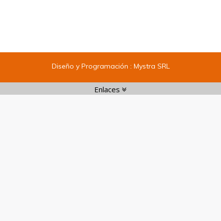
Diseño y Programación :
Mystra SRL
Enlaces
Enlaces:
1
|
2
|
3