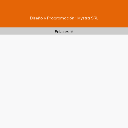
Diseño y Programación :
Mystra SRL
Enlaces
Enlaces:
1
|
2
|
3