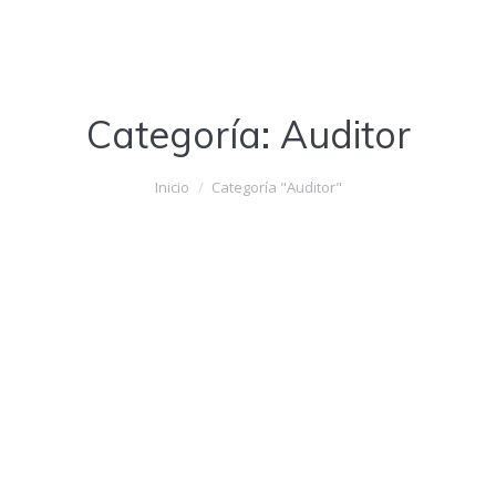
Categoría:
Auditor
Estás aquí:
Inicio
Categoría "Auditor"
Responsable de Auditoría Interna ART
Administrativo
,
Auditor
,
Contabilidad
,
Finanzas
Por
admin
10 marzo, 2017
Auditor Interno ART