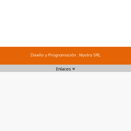
Administrativo
,
Auditor
,
Contabilidad
,
Finanzas
Por
admin
10 marzo, 2017
Diseño y Programación :
Mystra SRL
Enlaces
Enlaces:
1
|
2
|
3