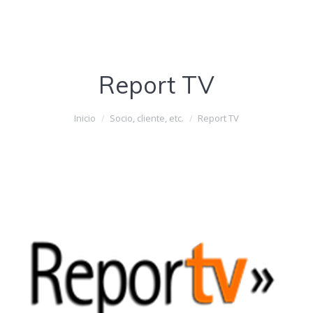
Report TV
Estás aquí:
Inicio
Socio, cliente, etc.
Report TV