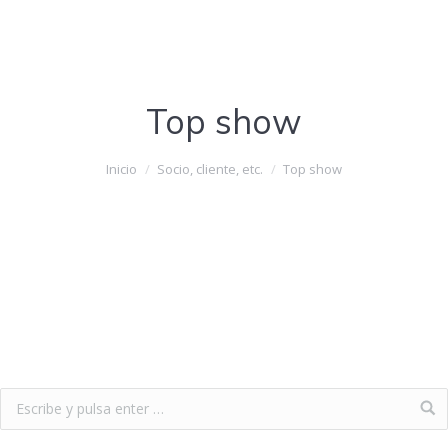
Top show
Estás aquí:
Inicio
Socio, cliente, etc.
Top show